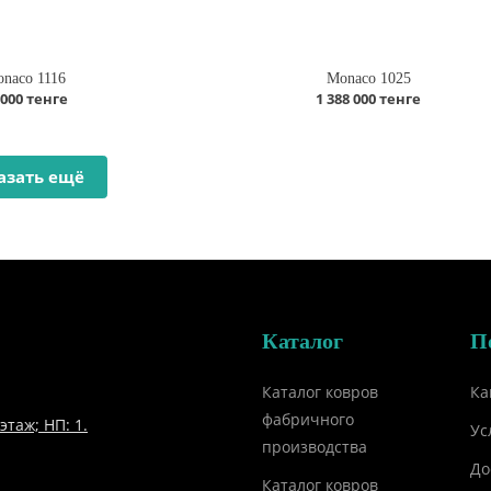
naco 1116
Monaco 1025
 000 тенге
1 388 000 тенге
азать ещё
Каталог
П
Каталог ковров
Ка
фабричного
этаж; НП: 1.
Ус
производства
До
Каталог ковров