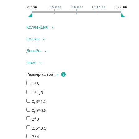
24 000
365 000
706 000
1 047 000
1 388 000
Коллекция
Состав
Дизайн
Цвет
Размер ковра
?
1*3
1*1,5
0,8*1,5
0,5*0,8
2*3
2,5*3,5
3*4