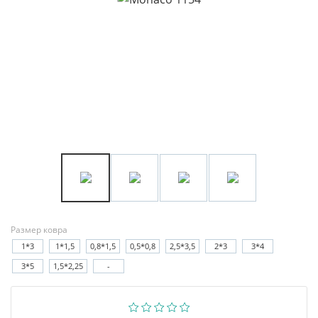
Размер ковра
1*3
1*1,5
0,8*1,5
0,5*0,8
2,5*3,5
2*3
3*4
3*5
1,5*2,25
-