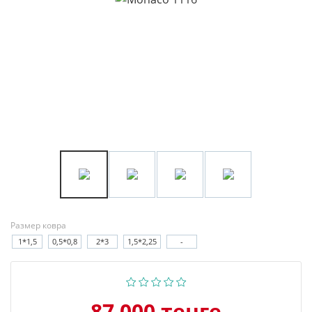
Размер ковра
1*1,5
0,5*0,8
2*3
1,5*2,25
-
87 000 тенге