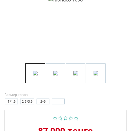
Размер ковра
1*1,5
2,5*3,5
2*3
-
87 000 тенге