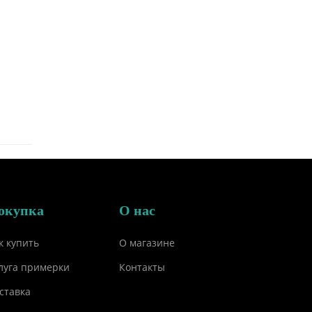
окупка
О нас
к купить
О магазине
луга примерки
Контакты
ставка