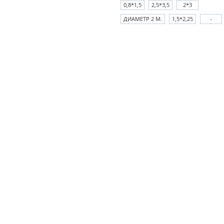
0,8*1,5
2,5*3,5
2*3
ДИАМЕТР 2 М.
1,5*2,25
-