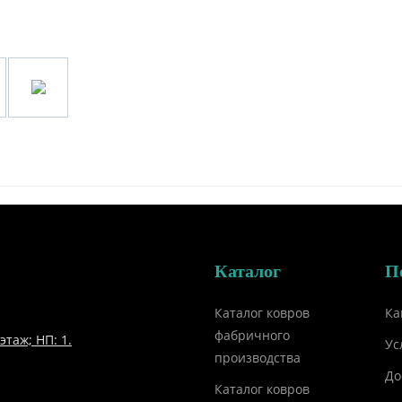
Каталог
П
Каталог ковров
Ка
фабричного
этаж; НП: 1.
Ус
производства
До
Каталог ковров