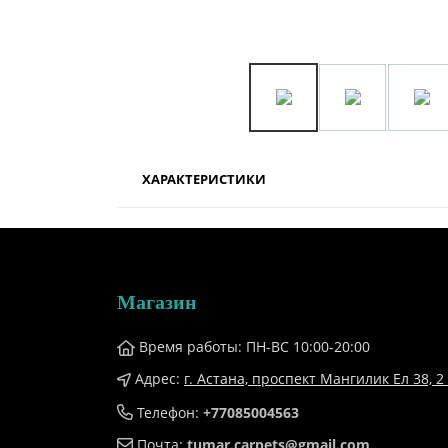
ХАРАКТЕРИСТИКИ
Магазин
Время работы: ПН-ВС 10:00-20:00
Адрес:
г. Астана, проспект Мангилик Ел 38, ​2 
Телефон:
+77085004563
Почта:
tumar.carpets@gmail.com