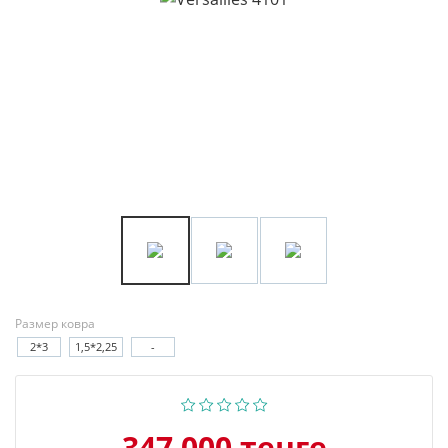
Размер ковра
2*3
1,5*2,25
-
347 000 тенге