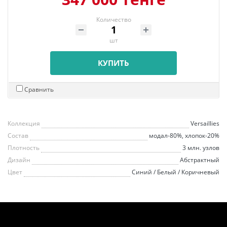
Количество
шт
КУПИТЬ
Сравнить
Коллекция
Versaillies
Состав
модал-80%, хлопок-20%
Плотность
3 млн. узлов
Дизайн
Абстрактный
Цвет
Синий / Белый / Коричневый