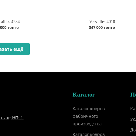
sailles 4234
Versailles 4018
 000 тенге
347 000 тенге
азать ещё
Каталог
П
Каталог ковров
Ка
фабричного
этаж; НП: 1.
Ус
производства
До
Каталог ковров