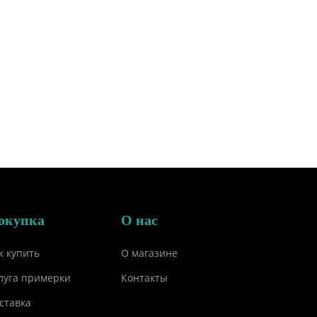
окупка
О нас
к купить
О магазине
луга примерки
Контакты
ставка