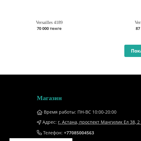
Versailles 4189
Ver
70 000 тенге
87
Пок
Магазин
Время работы: ПН-ВС 10:00-20:00
Адрес:
г. Астана, проспект Мангилик Ел 38, ​2 
Телефон:
+77085004563