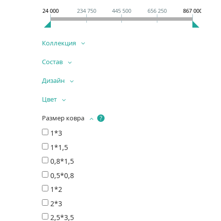
24 000
234 750
445 500
656 250
867 000
Коллекция
Состав
Дизайн
Цвет
Размер ковра
?
1*3
1*1,5
0,8*1,5
0,5*0,8
1*2
2*3
2,5*3,5